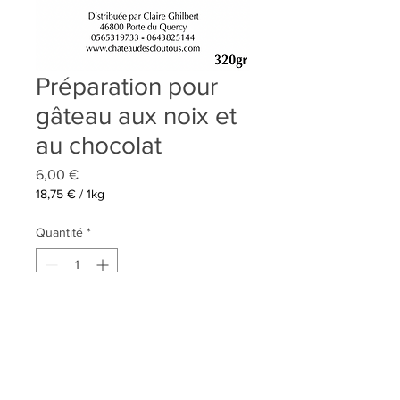
Préparation pour
gâteau aux noix et
au chocolat
Prix
6,00 €
18,75 €
/
1kg
18,75 €
pour
Quantité
*
1
Kilogramme
Ajouter au panier
Préparation pour gateau aux noix
et au chocolat