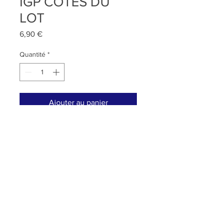
IGP CÔTES DU
LOT
Prix
6,90 €
Quantité
*
Ajouter au panier
L'avis de l'oenologue :
Ce vin demi sec est élaboré à
partir des cépages Malbec, Gamay
et Cabernet franc. Nous le
travaillons dans l'esprit d'un d'un
vin de Provence terre d'origine de
RETOUR
mon mari .