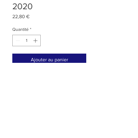
2020
Prix
22,80 €
Quantité
*
Ajouter au panier
Ce vin sublime aux notes de fruits
rouges et d'épices est idéal pour
les repas de fêtes en famille ou
entre amis.
Magnum (150cl)
RETOUR