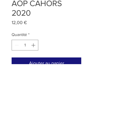
AOP CAHORS
2020
Prix
12,00 €
Quantité
*
Ajouter au panier
Ce vin sublime, 100% Malbec, aux
notes de fruits rouges fraîchement
cueillis, vous surprendra par sa
complexité.
Un vin de garde qui évoluera
certainement vers des notes
RETOUR
d’épices.