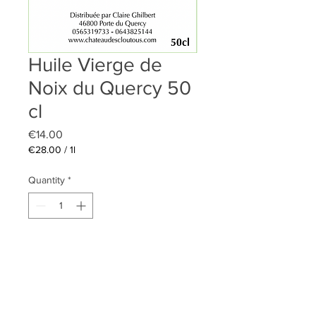
Huile Vierge de
Noix du Quercy 50
cl
Price
€14.00
€28.00
/
1l
€28.00
per
Quantity
*
1
Liter
Add to Cart
Huile Vierge de noix aux reflets
dorées. Puissante et très fruitée